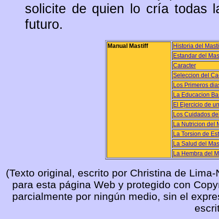
solicite de quien lo cría todas 
futuro.
Manual Mastiff
Historia del Masti
Estandar del Mast
Caracter
Seleccion del Ca
Los Primeros dia
La Educacion Ba
El Ejercicio de un
Los Cuidados del
La Nutricion del M
La Torsion de Est
La Salud del Mast
La Hembra del Ma
(Texto original, escrito por Christina de Lim
para esta página Web y protegido con Copyri
parcialmente por ningún medio, sin el expre
escri